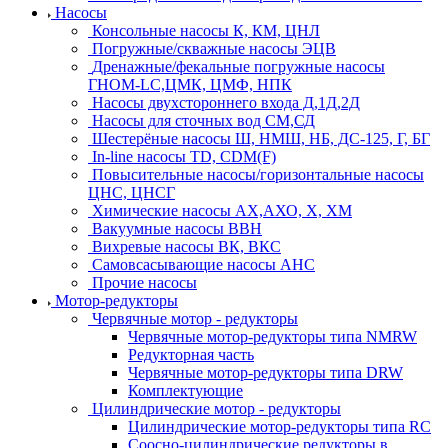
Насосы
Консольные насосы К, КМ, ЦНЛ
Погружные/скважные насосы ЭЦВ
Дренажные/фекальные погружные насосы
ГНОМ-LC,ЦМК, ЦМФ, НПК
Насосы двухстороннего входа Д,1Д,2Д
Насосы для сточных вод СМ,СД
Шестерёные насосы Ш, НМШ, НБ, ДС-125, Г, БГ
In-line насосы TD, CDM(F)
Повысительные насосы/горизонтальные насосы
ЦНС, ЦНСГ
Химические насосы АХ,АХО, Х, ХМ
Вакуумные насосы ВВН
Вихревые насосы ВК, ВКС
Самовсасывающие насосы АНС
Прочие насосы
Мотор-редукторы
Червячные мотор - редукторы
Червячные мотор-редукторы типа NMRW
Редукторная часть
Червячные мотор-редукторы типа DRW
Комплектующие
Цилиндрические мотор - редукторы
Цилиндрические мотор-редукторы типа RC
Соосно-цилиндрические редукторы в