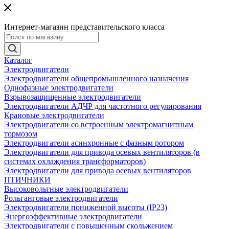
Интернет-магазин представительского класса
Каталог
Электродвигатели
Электродвигатели общепромышленного назначения
Однофазные электродвигатели
Взрывозащищенные электродвигатели
Электродвигатели АДЧР для частотного регулирования
Крановые электродвигатели
Электродвигатели со встроенным электромагнитным
тормозом
Электродвигатели асинхронные с фазным ротором
Электродвигатели для привода осевых вентиляторов (в
системах охлаждения трансформаторов)
Электродвигатели для привода осевых вентиляторов
ПТИЧНИКИ
Высоковольтные электродвигатели
Рольганговые электродвигатели
Электродвигатели пониженной высоты (IP23)
Энергоэффективные электродвигатели
Электродвигатели с повышенным скольжением