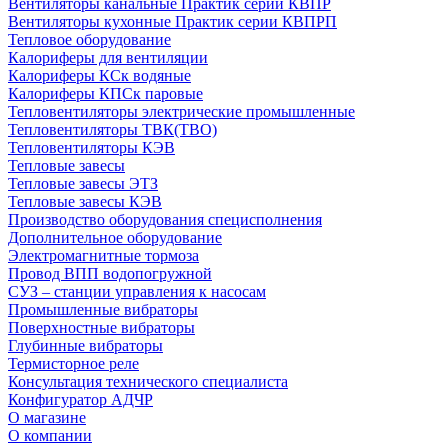
Вентиляторы канальные Практик серии КВПР
Вентиляторы кухонные Практик серии КВПРП
Тепловое оборудование
Калориферы для вентиляции
Калориферы КСк водяные
Калориферы КПСк паровые
Тепловентиляторы электрические промышленные
Тепловентиляторы ТВК(ТВО)
Тепловентиляторы КЭВ
Тепловые завесы
Тепловые завесы ЭТЗ
Тепловые завесы КЭВ
Производство оборудования специсполнения
Дополнительное оборудование
Электромагнитные тормоза
Провод ВПП водопогружной
СУЗ – станции управления к насосам
Промышленные вибраторы
Поверхностные вибраторы
Глубинные вибраторы
Термисторное реле
Консультация технического специалиста
Конфигуратор АДЧР
О магазине
О компании