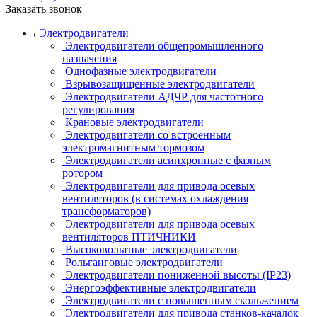
Заказать звонок
Электродвигатели
Электродвигатели общепромышленного
назначения
Однофазные электродвигатели
Взрывозащищенные электродвигатели
Электродвигатели АДЧР для частотного
регулирования
Крановые электродвигатели
Электродвигатели со встроенным
электромагнитным тормозом
Электродвигатели асинхронные с фазным
ротором
Электродвигатели для привода осевых
вентиляторов (в системах охлаждения
трансформаторов)
Электродвигатели для привода осевых
вентиляторов ПТИЧНИКИ
Высоковольтные электродвигатели
Рольганговые электродвигатели
Электродвигатели пониженной высоты (IP23)
Энергоэффективные электродвигатели
Электродвигатели с повышенным скольжением
Электродвигатели для привода станков-качалок