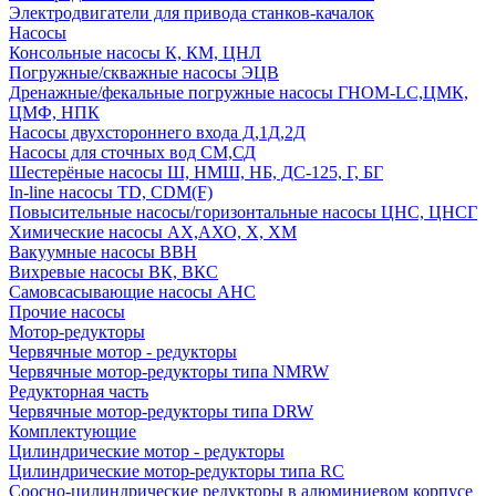
Электродвигатели для привода станков-качалок
Насосы
Консольные насосы К, КМ, ЦНЛ
Погружные/скважные насосы ЭЦВ
Дренажные/фекальные погружные насосы ГНОМ-LC,ЦМК,
ЦМФ, НПК
Насосы двухстороннего входа Д,1Д,2Д
Насосы для сточных вод СМ,СД
Шестерёные насосы Ш, НМШ, НБ, ДС-125, Г, БГ
In-line насосы TD, CDM(F)
Повысительные насосы/горизонтальные насосы ЦНС, ЦНСГ
Химические насосы АХ,АХО, Х, ХМ
Вакуумные насосы ВВН
Вихревые насосы ВК, ВКС
Самовсасывающие насосы АНС
Прочие насосы
Мотор-редукторы
Червячные мотор - редукторы
Червячные мотор-редукторы типа NMRW
Редукторная часть
Червячные мотор-редукторы типа DRW
Комплектующие
Цилиндрические мотор - редукторы
Цилиндрические мотор-редукторы типа RC
Соосно-цилиндрические редукторы в алюминиевом корпусе