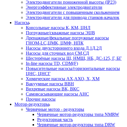
Электродвигатели пониженной высоты (IP23)
Энергоэффективные электродвигатели
Электродвигатели с повышенным скольжением
Электродвигатели для привода станков-качалок
Насосы
Консольные насосы К, КМ, ЦНЛ
Погружные/скважные насосы ЭЦВ
Дренажные/фекальные погружные насосы
ГНОМ-LC,ЦМК, ЦМФ, НПК
Насосы двухстороннего входа Д,1Д,2Д
Насосы для сточных вод СМ,СД
Шестерёные насосы Ш, НМШ, НБ, ДС-125, Г, БГ
In-line насосы TD, CDM(F)
Повысительные насосы/горизонтальные насосы
ЦНС, ЦНСГ
Химические насосы АХ,АХО, Х, ХМ
Вакуумные насосы ВВН
Вихревые насосы ВК, ВКС
Самовсасывающие насосы АНС
Прочие насосы
Мотор-редукторы
Червячные мотор - редукторы
Червячные мотор-редукторы типа NMRW
Редукторная часть
Червячные мотор-редукторы типа DRW