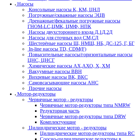
Насосы
Консольные насосы К, КМ, ЦНЛ
Погружные/скважные насосы ЭЦВ
Дренажные/фекальные погружные насосы
ГНОМ-LC,ЦМК, ЦМФ, НПК
Насосы двухстороннего входа Д,1Д,2Д
Насосы для сточных вод СМ,СД
Шестерёные насосы Ш, НМШ, НБ, ДС-125, Г, БГ
In-line насосы TD, CDM(F)
Повысительные насосы/горизонтальные насосы
ЦНС, ЦНСГ
Химические насосы АХ,АХО, Х, ХМ
Вакуумные насосы ВВН
Вихревые насосы ВК, ВКС
Самовсасывающие насосы АНС
Прочие насосы
Мотор-редукторы
Червячные мотор - редукторы
Червячные мотор-редукторы типа NMRW
Редукторная часть
Червячные мотор-редукторы типа DRW
Комплектующие
Цилиндрические мотор - редукторы
Цилиндрические мотор-редукторы типа RC
Соосно-цилиндрические редукторы в