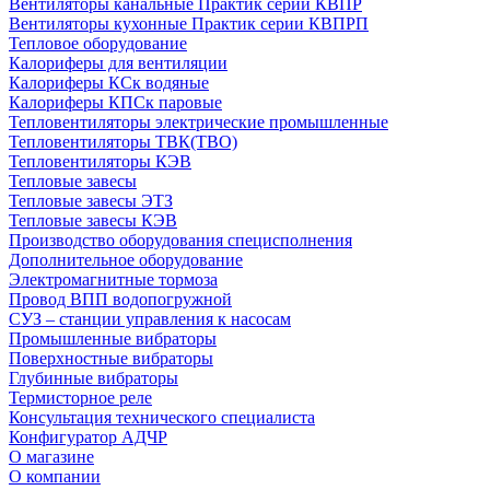
Вентиляторы канальные Практик серии КВПР
Вентиляторы кухонные Практик серии КВПРП
Тепловое оборудование
Калориферы для вентиляции
Калориферы КСк водяные
Калориферы КПСк паровые
Тепловентиляторы электрические промышленные
Тепловентиляторы ТВК(ТВО)
Тепловентиляторы КЭВ
Тепловые завесы
Тепловые завесы ЭТЗ
Тепловые завесы КЭВ
Производство оборудования специсполнения
Дополнительное оборудование
Электромагнитные тормоза
Провод ВПП водопогружной
СУЗ – станции управления к насосам
Промышленные вибраторы
Поверхностные вибраторы
Глубинные вибраторы
Термисторное реле
Консультация технического специалиста
Конфигуратор АДЧР
О магазине
О компании