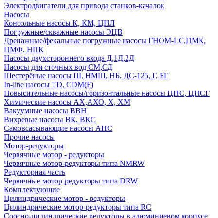
Электродвигатели для привода станков-качалок
Насосы
Консольные насосы К, КМ, ЦНЛ
Погружные/скважные насосы ЭЦВ
Дренажные/фекальные погружные насосы ГНОМ-LC,ЦМК,
ЦМФ, НПК
Насосы двухстороннего входа Д,1Д,2Д
Насосы для сточных вод СМ,СД
Шестерёные насосы Ш, НМШ, НБ, ДС-125, Г, БГ
In-line насосы TD, CDM(F)
Повысительные насосы/горизонтальные насосы ЦНС, ЦНСГ
Химические насосы АХ,АХО, Х, ХМ
Вакуумные насосы ВВН
Вихревые насосы ВК, ВКС
Самовсасывающие насосы АНС
Прочие насосы
Мотор-редукторы
Червячные мотор - редукторы
Червячные мотор-редукторы типа NMRW
Редукторная часть
Червячные мотор-редукторы типа DRW
Комплектующие
Цилиндрические мотор - редукторы
Цилиндрические мотор-редукторы типа RC
Соосно-цилиндрические редукторы в алюминиевом корпусе