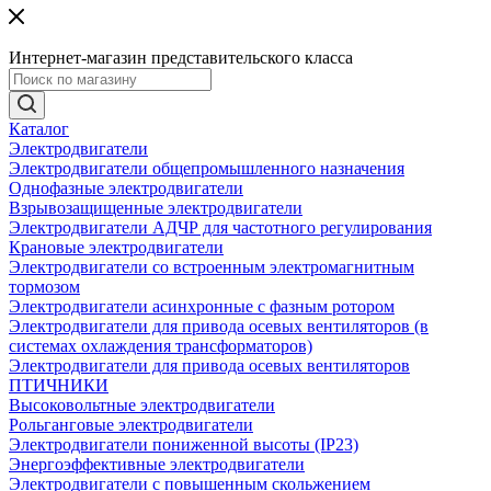
Интернет-магазин представительского класса
Каталог
Электродвигатели
Электродвигатели общепромышленного назначения
Однофазные электродвигатели
Взрывозащищенные электродвигатели
Электродвигатели АДЧР для частотного регулирования
Крановые электродвигатели
Электродвигатели со встроенным электромагнитным
тормозом
Электродвигатели асинхронные с фазным ротором
Электродвигатели для привода осевых вентиляторов (в
системах охлаждения трансформаторов)
Электродвигатели для привода осевых вентиляторов
ПТИЧНИКИ
Высоковольтные электродвигатели
Рольганговые электродвигатели
Электродвигатели пониженной высоты (IP23)
Энергоэффективные электродвигатели
Электродвигатели с повышенным скольжением