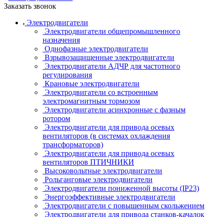
Заказать звонок
Электродвигатели
Электродвигатели общепромышленного
назначения
Однофазные электродвигатели
Взрывозащищенные электродвигатели
Электродвигатели АДЧР для частотного
регулирования
Крановые электродвигатели
Электродвигатели со встроенным
электромагнитным тормозом
Электродвигатели асинхронные с фазным
ротором
Электродвигатели для привода осевых
вентиляторов (в системах охлаждения
трансформаторов)
Электродвигатели для привода осевых
вентиляторов ПТИЧНИКИ
Высоковольтные электродвигатели
Рольганговые электродвигатели
Электродвигатели пониженной высоты (IP23)
Энергоэффективные электродвигатели
Электродвигатели с повышенным скольжением
Электродвигатели для привода станков-качалок