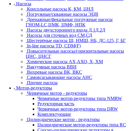
Насосы
Консольные насосы К, КМ, ЦНЛ
Погружные/скважные насосы ЭЦВ
Дренажные/фекальные погружные насосы
ГНОМ-LC,ЦМК, ЦМФ, НПК
Насосы двухстороннего входа Д,1Д,2Д
Насосы для сточных вод СМ,СД
Шестерёные насосы Ш, НМШ, НБ, ДС-125, Г, БГ
In-line насосы TD, CDM(F)
Повысительные насосы/горизонтальные насосы
ЦНС, ЦНСГ
Химические насосы АХ,АХО, Х, ХМ
Вакуумные насосы ВВН
Вихревые насосы ВК, ВКС
Самовсасывающие насосы АНС
Прочие насосы
Мотор-редукторы
Червячные мотор - редукторы
Червячные мотор-редукторы типа NMRW
Редукторная часть
Червячные мотор-редукторы типа DRW
Комплектующие
Цилиндрические мотор - редукторы
Цилиндрические мотор-редукторы типа RC
Соосно-цилиндрические редукторы в