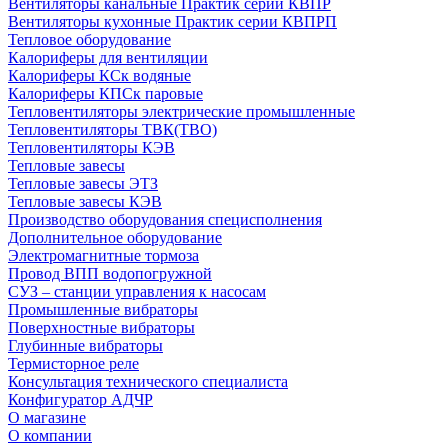
Вентиляторы канальные Практик серии КВПР
Вентиляторы кухонные Практик серии КВПРП
Тепловое оборудование
Калориферы для вентиляции
Калориферы КСк водяные
Калориферы КПСк паровые
Тепловентиляторы электрические промышленные
Тепловентиляторы ТВК(ТВО)
Тепловентиляторы КЭВ
Тепловые завесы
Тепловые завесы ЭТЗ
Тепловые завесы КЭВ
Производство оборудования специсполнения
Дополнительное оборудование
Электромагнитные тормоза
Провод ВПП водопогружной
СУЗ – станции управления к насосам
Промышленные вибраторы
Поверхностные вибраторы
Глубинные вибраторы
Термисторное реле
Консультация технического специалиста
Конфигуратор АДЧР
О магазине
О компании