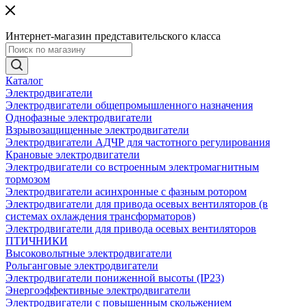
Интернет-магазин представительского класса
Каталог
Электродвигатели
Электродвигатели общепромышленного назначения
Однофазные электродвигатели
Взрывозащищенные электродвигатели
Электродвигатели АДЧР для частотного регулирования
Крановые электродвигатели
Электродвигатели со встроенным электромагнитным
тормозом
Электродвигатели асинхронные с фазным ротором
Электродвигатели для привода осевых вентиляторов (в
системах охлаждения трансформаторов)
Электродвигатели для привода осевых вентиляторов
ПТИЧНИКИ
Высоковольтные электродвигатели
Рольганговые электродвигатели
Электродвигатели пониженной высоты (IP23)
Энергоэффективные электродвигатели
Электродвигатели с повышенным скольжением