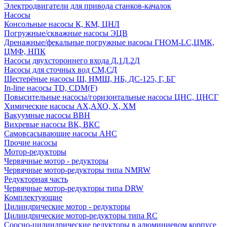
Электродвигатели для привода станков-качалок
Насосы
Консольные насосы К, КМ, ЦНЛ
Погружные/скважные насосы ЭЦВ
Дренажные/фекальные погружные насосы ГНОМ-LC,ЦМК,
ЦМФ, НПК
Насосы двухстороннего входа Д,1Д,2Д
Насосы для сточных вод СМ,СД
Шестерёные насосы Ш, НМШ, НБ, ДС-125, Г, БГ
In-line насосы TD, CDM(F)
Повысительные насосы/горизонтальные насосы ЦНС, ЦНСГ
Химические насосы АХ,АХО, Х, ХМ
Вакуумные насосы ВВН
Вихревые насосы ВК, ВКС
Самовсасывающие насосы АНС
Прочие насосы
Мотор-редукторы
Червячные мотор - редукторы
Червячные мотор-редукторы типа NMRW
Редукторная часть
Червячные мотор-редукторы типа DRW
Комплектующие
Цилиндрические мотор - редукторы
Цилиндрические мотор-редукторы типа RC
Соосно-цилиндрические редукторы в алюминиевом корпусе