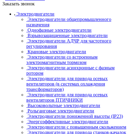
Заказать звонок
Электродвигатели
Электродвигатели общепромышленного
назначения
Однофазные электродвигатели
Взрывозащищенные электродвигатели
Электродвигатели АДЧР для частотного
регулирования
Крановые электродвигатели
Электродвигатели со встроенным
электромагнитным тормозом
Электродвигатели асинхронные с фазным
ротором
Электродвигатели для привода осевых
вентиляторов (в системах охлаждения
трансформаторов)
Электродвигатели для привода осевых
вентиляторов ПТИЧНИКИ
Высоковольтные электродвигатели
Рольганговые электродвигатели
Электродвигатели пониженной высоты (IP23)
Энергоэффективные электродвигатели
Электродвигатели с повышенным скольжением
Электродвигатели для привода станков-качалок