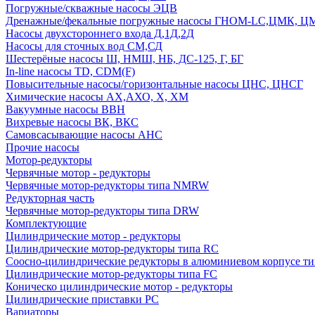
Погружные/скважные насосы ЭЦВ
Дренажные/фекальные погружные насосы ГНОМ-LC,ЦМК, 
Насосы двухстороннего входа Д,1Д,2Д
Насосы для сточных вод СМ,СД
Шестерёные насосы Ш, НМШ, НБ, ДС-125, Г, БГ
In-line насосы TD, CDM(F)
Повысительные насосы/горизонтальные насосы ЦНС, ЦНСГ
Химические насосы АХ,АХО, Х, ХМ
Вакуумные насосы ВВН
Вихревые насосы ВК, ВКС
Самовсасывающие насосы АНС
Прочие насосы
Мотор-редукторы
Червячные мотор - редукторы
Червячные мотор-редукторы типа NMRW
Редукторная часть
Червячные мотор-редукторы типа DRW
Комплектующие
Цилиндрические мотор - редукторы
Цилиндрические мотор-редукторы типа RC
Соосно-цилиндрические редукторы в алюминиевом корпусе т
Цилиндрические мотор-редукторы типа FC
Коническо цилиндрические мотор - редукторы
Цилиндрические приставки PC
Вариаторы