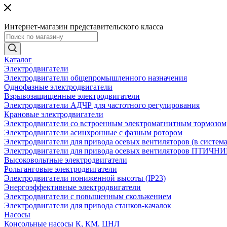
Интернет-магазин представительского класса
Каталог
Электродвигатели
Электродвигатели общепромышленного назначения
Однофазные электродвигатели
Взрывозащищенные электродвигатели
Электродвигатели АДЧР для частотного регулирования
Крановые электродвигатели
Электродвигатели со встроенным электромагнитным тормозом
Электродвигатели асинхронные с фазным ротором
Электродвигатели для привода осевых вентиляторов (в систем
Электродвигатели для привода осевых вентиляторов ПТИЧН
Высоковольтные электродвигатели
Рольганговые электродвигатели
Электродвигатели пониженной высоты (IP23)
Энергоэффективные электродвигатели
Электродвигатели с повышенным скольжением
Электродвигатели для привода станков-качалок
Насосы
Консольные насосы К, КМ, ЦНЛ