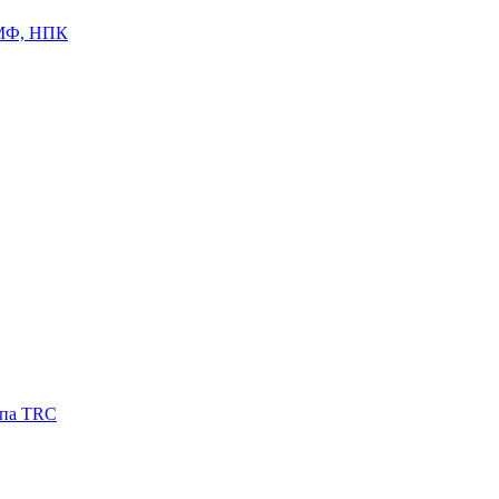
ЦМФ, НПК
ипа TRC