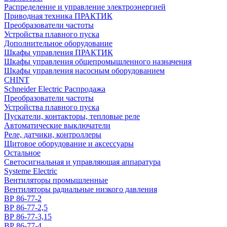
Распределение и управление электроэнергией
Приводная техника ПРАКТИК
Преобразователи частоты
Устройства плавного пуска
Дополнительное оборудование
Шкафы управления ПРАКТИК
Шкафы управления общепромышленного назначения
Шкафы управления насосным оборудованием
CHINT
Schneider Electric Распродажа
Преобразователи частоты
Устройства плавного пуска
Пускатели, контакторы, тепловые реле
Автоматические выключатели
Реле, датчики, контроллеры
Щитовое оборудование и аксессуары
Остальное
Светосигнальная и управляющая аппаратура
Systeme Electric
Вентиляторы промышленные
Вентиляторы радиальные низкого давления
ВР 86-77-2
ВР 86-77-2,5
ВР 86-77-3,15
ВР 86-77-4